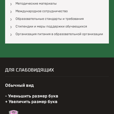
Методические материалы
Международное сотрудничество
Образовательные стандарты и требования
Стипендии и меры поддержки обучающихся
Организация питания в образовательной организации
ДЛЯ СЛАБОВИДЯЩИХ
Reset
Обычный вид
font
size.
Decrease
- Уменьшить размер букв
font
Increase
+ Увеличить размер букв
size.
font
size.
Change