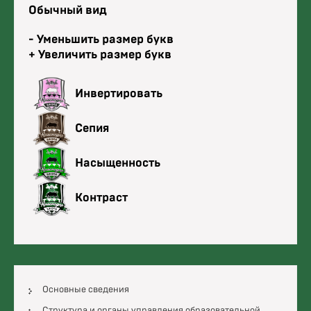
Reset
Обычный вид
font
size.
Decrease
- Уменьшить размер букв
font
Increase
+ Увеличить размер букв
size.
font
size.
Change
Инвертировать
font
color.
Change
Сепия
font
color.
Change
Насыщенность
font
color.
Change
Контраст
font
color.
Основные сведения
Структура и органы управления образовательной