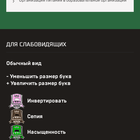
Организация питания в образовательной организации
ДЛЯ СЛАБОВИДЯЩИХ
Reset
Обычный вид
font
size.
Decrease
- Уменьшить размер букв
font
Increase
+ Увеличить размер букв
size.
font
size.
Change
Инвертировать
font
color.
Change
Сепия
font
color.
Change
Насыщенность
font
color.